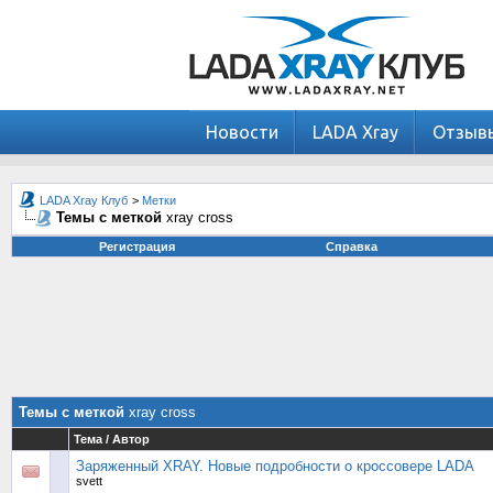
Новости
LADA Xray
Отзыв
LADA Xray Клуб
>
Метки
Темы с меткой
xray cross
Регистрация
Справка
Темы с меткой
xray cross
Тема / Автор
Заряженный XRAY. Новые подробности о кроссовере LADA
svett