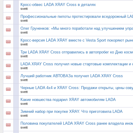
Кросс-обвес LADA XRAY Cross в деталях
svett
Профессиональные пилоты протестировали вседорожный L
svett
Олег Груненков: «Мы много поработали над улучшением упра
svett
Кросс-версия LADA XRAY вместе с Vesta Sport покоряют рын
svett
Три LADA XRAY Cross отправились в автопробег ко Дню косм
svett
LADA XRAY Cross получил новые стартовые комплектации и
svett
Лучший работник АВТОВАЗа получил LADA XRAY Cross
svett
Черные LADA 4x4 и XRAY Cross: Продажи открыты, цены озв
svett
Какие новшества подарил XRAY автомобилям LADA
svett
Зимний набор при покупке XRAY. Что приготовила LADA
svett
Половина покупателей LADA XRAY Cross ранее владела ино
svett