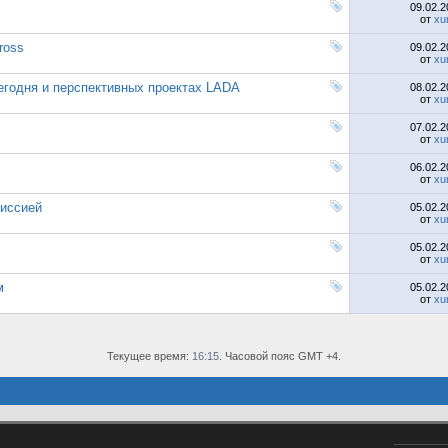
09.02.
от
xu
ross
09.02.
от
xu
годня и перспективных проектах LADA
08.02.
от
xu
07.02.
от
xu
06.02.
от
xu
миссией
05.02.
от
xu
05.02.
от
xu
м
05.02.
от
xu
Текущее время:
16:15
. Часовой пояс GMT +4.