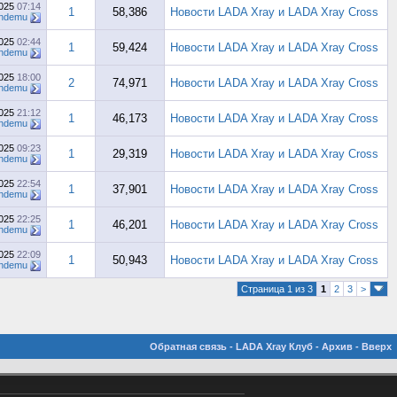
2025
07:14
1
58,386
Новости LADA Xray и LADA Xray Cross
ndemu
2025
02:44
1
59,424
Новости LADA Xray и LADA Xray Cross
ndemu
2025
18:00
2
74,971
Новости LADA Xray и LADA Xray Cross
ndemu
2025
21:12
1
46,173
Новости LADA Xray и LADA Xray Cross
ndemu
2025
09:23
1
29,319
Новости LADA Xray и LADA Xray Cross
ndemu
2025
22:54
1
37,901
Новости LADA Xray и LADA Xray Cross
ndemu
2025
22:25
1
46,201
Новости LADA Xray и LADA Xray Cross
ndemu
2025
22:09
1
50,943
Новости LADA Xray и LADA Xray Cross
ndemu
Страница 1 из 3
1
2
3
>
Обратная связь
-
LADA Xray Клуб
-
Архив
-
Вверх