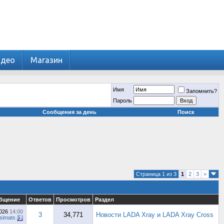
идео
Магазин
Имя
Запомнить?
Пароль
Сообщения за день
Поиск
Страница 1 из 3
1
2
3
>
общение
Ответов
Просмотров
Раздел
2026
14:00
3
34,771
Новости LADA Xray и LADA Xray Cross
simats