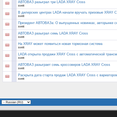
АВТОВАЗ разыграл три LADA XRAY Cross
svett
В дилерских центрах LADA начали вручать призовые XRAY C
svett
Президент АВТОВАЗа: О выпущенных новинках, авторынке се
svett
АВТОВАЗ разыграл семь LADA XRAY Cross
svett
На XRAY может появиться новая тормозная система
svett
LADA открыла продажи XRAY Cross с автоматической транс
svett
АВТОВАЗ разыграет семь кроссоверов LADA XRAY Cross
svett
Раскрыта дата старта продаж LADA XRAY Cross с вариаторо
svett