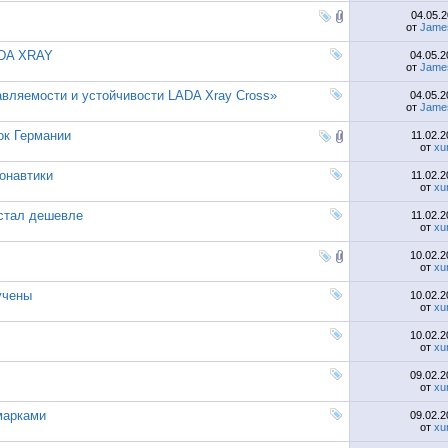
04.05.
от
Jame
ADA XRAY
04.05.
от
Jame
вляемости и устойчивости LADA Xray Cross»
04.05.
от
Jame
ок Германии
11.02.
от
xu
онавтики
11.02.
от
xu
 стал дешевле
11.02.
от
xu
10.02.
от
xu
учены
10.02.
от
xu
10.02.
от
xu
09.02.
от
xu
марками
09.02.
от
xu