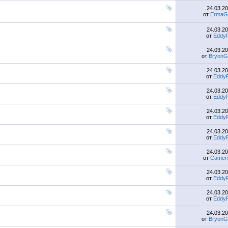
24.03.2
от
ErmaG
24.03.2
от
EddyP
24.03.2
от
Bryon
24.03.2
от
EddyP
24.03.2
от
EddyP
24.03.2
от
EddyP
24.03.2
от
EddyP
24.03.2
от
Camer
24.03.2
от
EddyP
24.03.2
от
EddyP
24.03.2
от
Bryon