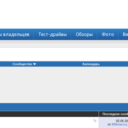
ы владельцев
Тест-драйвы
Обзоры
Фото
В
Сообщество
Календарь
Последнее соо
02.05.2
от
888starzuz