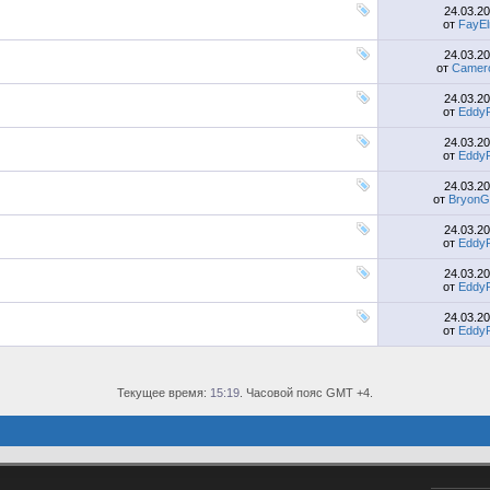
24.03.2
от
FayEl
24.03.2
от
Camer
24.03.2
от
EddyP
24.03.2
от
EddyP
24.03.2
от
Bryon
24.03.2
от
EddyP
24.03.2
от
EddyP
24.03.2
от
EddyP
Текущее время:
15:19
. Часовой пояс GMT +4.