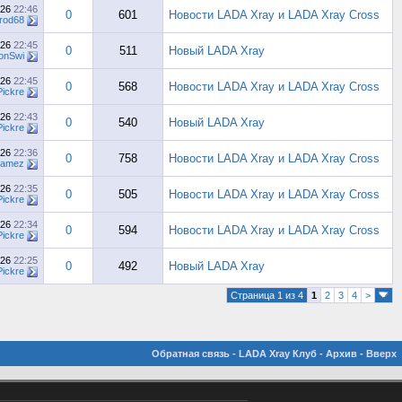
026
22:46
0
601
Новости LADA Xray и LADA Xray Cross
rod68
026
22:45
0
511
Новый LADA Xray
onSwi
026
22:45
0
568
Новости LADA Xray и LADA Xray Cross
ickre
026
22:43
0
540
Новый LADA Xray
ickre
026
22:36
0
758
Новости LADA Xray и LADA Xray Cross
Gamez
026
22:35
0
505
Новости LADA Xray и LADA Xray Cross
ickre
026
22:34
0
594
Новости LADA Xray и LADA Xray Cross
ickre
026
22:25
0
492
Новый LADA Xray
ickre
Страница 1 из 4
1
2
3
4
>
Обратная связь
-
LADA Xray Клуб
-
Архив
-
Вверх