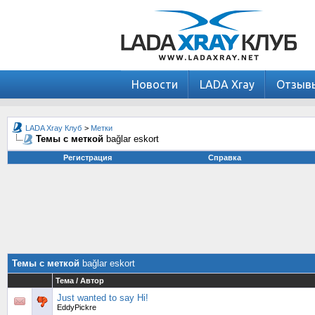
Новости
LADA Xray
Отзыв
LADA Xray Клуб
>
Метки
Темы с меткой
bağlar eskort
Регистрация
Справка
Темы с меткой
bağlar eskort
Тема / Автор
Just wanted to say Hi!
EddyPickre