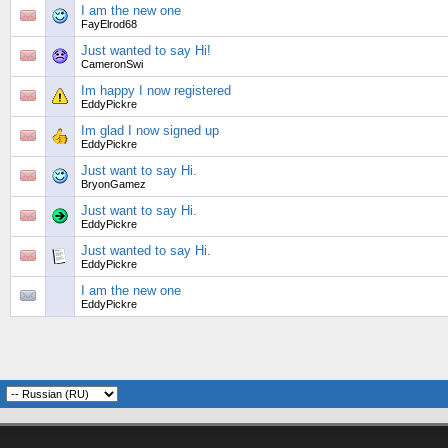
I am the new one
FayElrod68
Just wanted to say Hi!
CameronSwi
Im happy I now registered
EddyPickre
Im glad I now signed up
EddyPickre
Just want to say Hi.
BryonGamez
Just want to say Hi.
EddyPickre
Just wanted to say Hi.
EddyPickre
I am the new one
EddyPickre