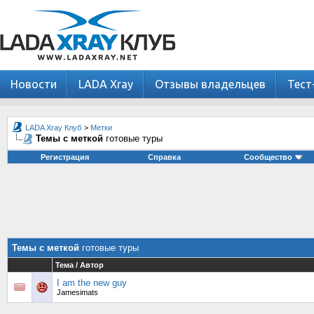
Новости
LADA Xray
Отзывы владельцев
Тест
LADA Xray Клуб
>
Метки
Темы с меткой
готовые туры
Регистрация
Справка
Сообщество
Темы с меткой
готовые туры
Тема / Автор
I am the new guy
Jamesimats