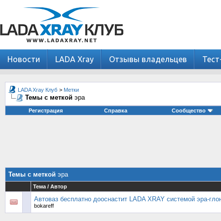
Новости
LADA Xray
Отзывы владельцев
Тест
LADA Xray Клуб
>
Метки
Темы с меткой
эра
Регистрация
Справка
Сообщество
Темы с меткой
эра
Тема / Автор
Автоваз бесплатно дооснастит LADA XRAY системой эра-гло
bokareff