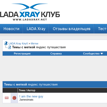
Новости
LADA Xray
Отзывы владельцев
Тест
LADA Xray Клуб
>
Метки
Темы с меткой
яндекс путешествия
Регистрация
Справка
Сообщество
Темы с меткой
яндекс путешествия
Тема / Автор
I am the new guy
Jamesimats