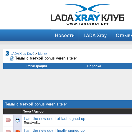
Новости
LADA Xray
Отзыв
LADA Xray Клуб
>
Метки
Темы с меткой
bonus veren siteler
Регистрация
Справка
Темы с меткой
bonus veren siteler
Тема / Автор
I am the new one I at last signed up
RosalynStL
I am the new guy I finally signed up