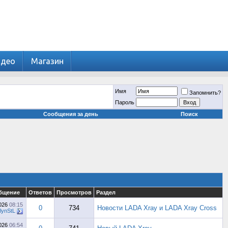
идео
Магазин
Имя
Запомнить?
Пароль
Сообщения за день
Поиск
бщение
Ответов
Просмотров
Раздел
2026
08:15
0
734
Новости LADA Xray и LADA Xray Cross
lynStL
2026
06:54