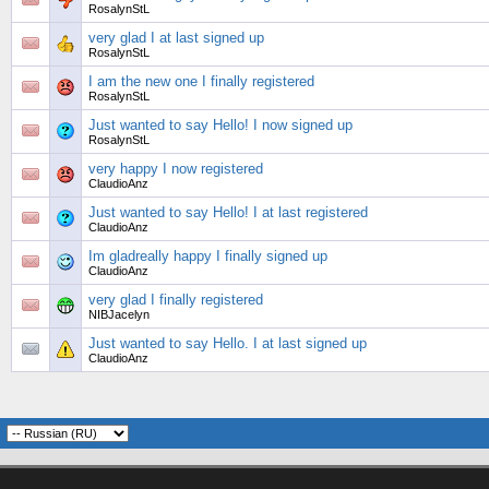
RosalynStL
very glad I at last signed up
RosalynStL
I am the new one I finally registered
RosalynStL
Just wanted to say Hello! I now signed up
RosalynStL
very happy I now registered
ClaudioAnz
Just wanted to say Hello! I at last registered
ClaudioAnz
Im gladreally happy I finally signed up
ClaudioAnz
very glad I finally registered
NIBJacelyn
Just wanted to say Hello. I at last signed up
ClaudioAnz