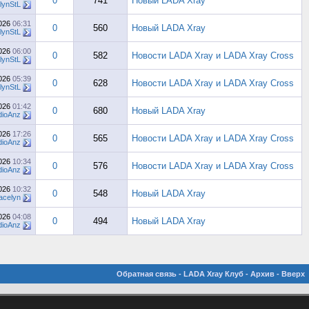
0
741
Новый LADA Xray
lynStL
2026
06:31
0
560
Новый LADA Xray
lynStL
2026
06:00
0
582
Новости LADA Xray и LADA Xray Cross
lynStL
2026
05:39
0
628
Новости LADA Xray и LADA Xray Cross
lynStL
2026
01:42
0
680
Новый LADA Xray
dioAnz
2026
17:26
0
565
Новости LADA Xray и LADA Xray Cross
dioAnz
2026
10:34
0
576
Новости LADA Xray и LADA Xray Cross
dioAnz
2026
10:32
0
548
Новый LADA Xray
acelyn
2026
04:08
0
494
Новый LADA Xray
dioAnz
Обратная связь
-
LADA Xray Клуб
-
Архив
-
Вверх