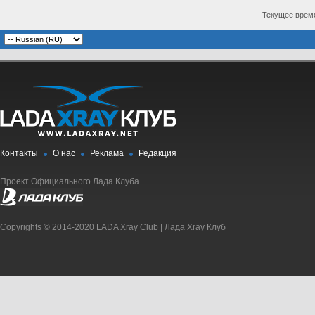
Текущее врем
Контакты
О нас
Реклама
Редакция
Проект Официального Лада Клуба
Copyrights © 2014-2020 LADA Xray Club | Лада Xray Клуб