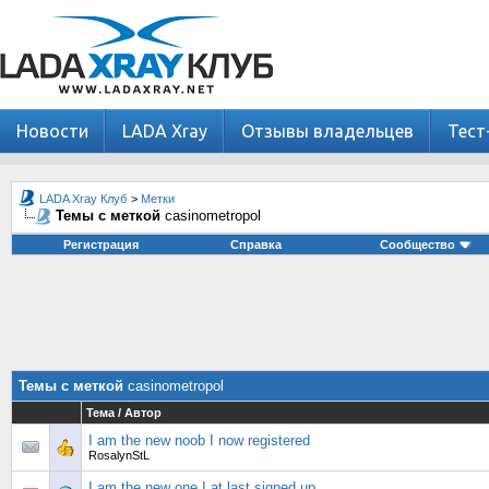
Новости
LADA Xray
Отзывы владельцев
Тест
LADA Xray Клуб
>
Метки
Темы с меткой
casinometropol
Регистрация
Справка
Сообщество
Темы с меткой
casinometropol
Тема / Автор
I am the new noob I now registered
RosalynStL
I am the new one I at last signed up