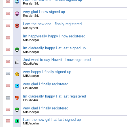
RosalynStL
very glad I now signed up
RosalynStL
I am the new one I finally registered
RosalynStL
Im happyreally happy I now registered
NIBJacelyn
Im gladreally happy I at last signed up
NIBJacelyn
Just want to say Howzit. I now registered
ClaudioAnz
very happy I finally signed up
NIBJacelyn
very glad I finally registered
ClaudioAnz
Im gladreally happy I at last registered
ClaudioAnz
very glad I finally registered
NIBJacelyn
I am the new girl I at last signed up
NIBJacelyn