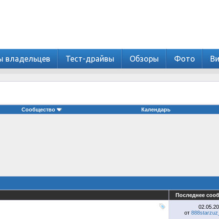
ы владельцев
Тест-драйвы
Обзоры
Фото
В
Сообщество
Календарь
Последнее соо
02.05.2
от
888starzuz