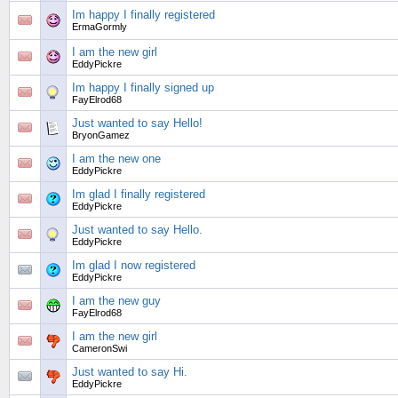
Im happy I finally registered
ErmaGormly
I am the new girl
EddyPickre
Im happy I finally signed up
FayElrod68
Just wanted to say Hello!
BryonGamez
I am the new one
EddyPickre
Im glad I finally registered
EddyPickre
Just wanted to say Hello.
EddyPickre
Im glad I now registered
EddyPickre
I am the new guy
FayElrod68
I am the new girl
CameronSwi
Just wanted to say Hi.
EddyPickre