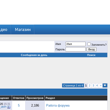
идео
Магазин
Имя
Запомнить?
Пароль
Сообщения за день
Поиск
Страница 1 из 4
1
2
3
4
>
бщение
Ответов
Просмотров
Раздел
026
15:31
5
2,186
Работа форума
_dhPr