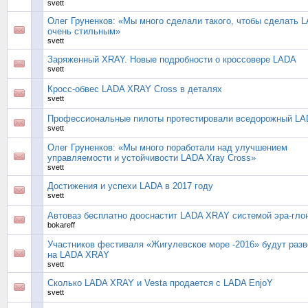
svett
Олег Груненков: «Мы много сделали такого, чтобы сделать 
очень стильным»
svett
Заряженный XRAY. Новые подробности о кроссовере LADA
svett
Кросс-обвес LADA XRAY Cross в деталях
svett
Профессиональные пилоты протестировали вседорожный L
svett
Олег Груненков: «Мы много поработали над улучшением
управляемости и устойчивости LADA Xray Cross»
svett
Достижения и успехи LADA в 2017 году
svett
Автоваз бесплатно дооснастит LADA XRAY системой эра-гло
bokareff
Участников фестиваля «Жигулевское море -2016» будут разв
на LADA XRAY
svett
Сколько LADA XRAY и Vesta продается с LADA EnjoY
svett