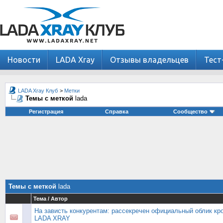
Новости
LADA Xray
Отзывы владельцев
Тест
LADA Xray Клуб
>
Метки
Темы с меткой
lada
Регистрация
Справка
Сообщество
Темы с меткой
lada
Тема / Автор
На зависть конкурентам: рассекречен официальный облик кр
LADA XRAY