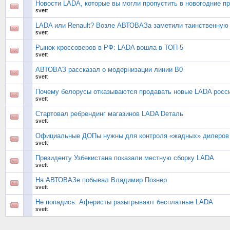
Новости LADA, которые вы могли пропустить в новогодние п
svett
LADA или Renault? Возле АВТОВАЗа заметили таинственную
svett
Рынок кроссоверов в РФ: LADA вошла в ТОП-5
svett
АВТОВАЗ рассказал о модернизации линии В0
svett
Почему белорусы отказываются продавать новые LADA росс
svett
Стартовал ребрендинг магазинов LADA Dеталь
svett
Официальные ДОПы нужны для контроля «жадных» дилеров
svett
Президенту Узбекистана показали местную сборку LADA
svett
На АВТОВАЗе побывал Владимир Познер
svett
Не попадись: Аферисты разыгрывают бесплатные LADA
svett