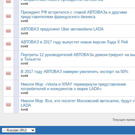
svett
Президент РФ встретился с главой АВТОВАЗа и другими
представителями французского бизнеса
svett
АВТОВАЗ предложит Uber автомобили LADA
svett
АВТОВАЗ в 2017 году выпустит новые версии Лада Х Рей
svett
Портреты 12 руководителей АВТОВАЗа демонстрируют на вы
в Тольятти
svett
В 2017 году АВТОВАЗ намерен увеличить экспорт на 50%
svett
Николя Мор: «Vesta и ХRAY перевернули представление
потребителей и конкурентов о марке LADA»
svett
Николя Мор: Все, кто посетят Московский автосалон, будут 
LADA
svett
Текущее врем