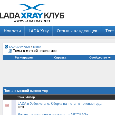
Новости
LADA Xray
Отзывы владельцев
Тест
LADA Xray Клуб
>
Метки
Темы с меткой
николя мор
Регистрация
Справка
Сообщество
Темы с меткой
николя мор
Тема / Автор
LADA в Узбекистане: Сборка начнется в течение года
svett
Раскрыто имя нового президента АВТОВАЗа