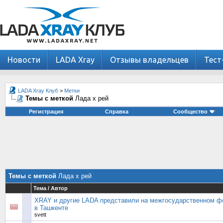
Новости
LADA Xray
Отзывы владельцев
Тест
LADA Xray Клуб
>
Метки
Темы с меткой
Лада х рей
Регистрация
Справка
Сообщество
Темы с меткой
Лада х рей
Тема / Автор
XRAY и другие LADA представили на межгосударственном ф
в Ташкенте
svett