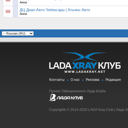
Анна
ДЦ Диал-Авто Чебоксары | Альянс-Авто
Анна
Контакты
О нас
Реклама
Редакция
Проект Официального Лада Клуба
Copyrights © 2014-2020 LADA Xray Club | Лада X