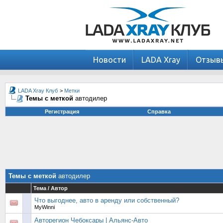
Новости
LADA Xray
Отзыв
LADA Xray Клуб
>
Метки
Темы с меткой
автодилер
Регистрация
Справка
Темы с меткой
автодилер
Тема / Автор
Что выгоднее, авто в аренду или собственный?
MyWinni
Авторегион Чебоксары | Альянс-Авто