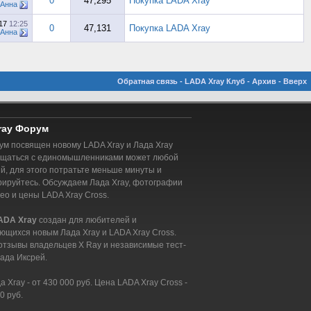
0
47,295
Покупка LADA Xray
Анна
017
12:25
0
47,131
Покупка LADA Xray
Анна
Обратная связь
-
LADA Xray Клуб
-
Архив
-
Вверх
ray Форум
м посвящен новому LADA Xray и Лада Xray
бщаться с единомышленниками может любой
, для этого потратьте меньше минуты и
рируйтесь. Обсуждаем Лада Xray, фотографии
део и цены LADA Xray Cross.
ADA Xray
создан для любителей и
ющихся новым Лада Xray и LADA Xray Cross.
отзывы владельцев X Ray и независимые тест-
ада Иксрей.
 Xray - от 430 000 руб. Цена LADA Xray Cross -
0 руб.