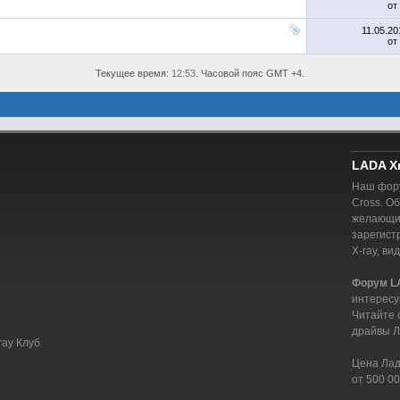
от
11.05.2
от
Текущее время:
12:53
. Часовой пояс GMT +4.
LADA X
Наш фору
Cross. О
желающий
зарегист
X-ray, ви
Форум L
интересу
Читайте 
драйвы Л
ray Клуб
Цена Лада
от 500 00