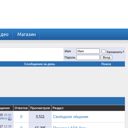
идео
Магазин
Имя
Запомнить?
Пароль
Сообщения за день
Поиск
бщение
Ответов
Просмотров
Раздел
025
16:42
0
3,511
Свободное общение
Winni
017
12:39