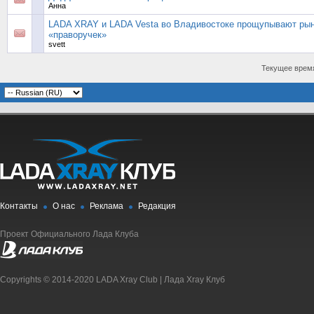
Анна
LADA XRAY и LADA Vesta во Владивостоке прощупывают ры
«праворучек»
svett
Текущее врем
Контакты
О нас
Реклама
Редакция
Проект Официального Лада Клуба
Copyrights © 2014-2020 LADA Xray Club | Лада Xray Клуб