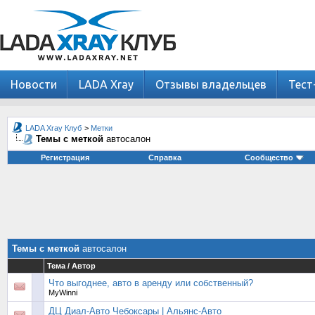
Новости
LADA Xray
Отзывы владельцев
Тест
LADA Xray Клуб
>
Метки
Темы с меткой
автосалон
Регистрация
Справка
Сообщество
Темы с меткой
автосалон
Тема / Автор
Что выгоднее, авто в аренду или собственный?
MyWinni
ДЦ Диал-Авто Чебоксары | Альянс-Авто