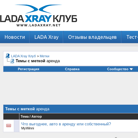
Новости
LADA Xray
Отзывы владельцев
Тест
LADA Xray Клуб
>
Метки
Темы с меткой
аренда
Регистрация
Справка
Сообщество
Темы с меткой
аренда
Тема / Автор
Что выгоднее, авто в аренду или собственный?
MyWinni