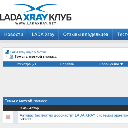
Новости
LADA Xray
Отзывы владельцев
Тест
LADA Xray Клуб
>
Метки
Темы с меткой
глонасс
Регистрация
Справка
Сообщество
Темы с меткой
глонасс
Тема / Автор
Автоваз бесплатно дооснастит LADA XRAY системой эра-гло
bokareff