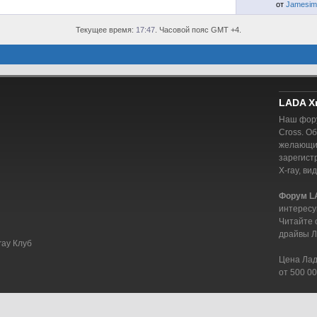
от
Jamesim
Текущее время:
17:47
. Часовой пояс GMT +4.
LADA X
Наш фору
Cross. О
желающий
зарегист
X-ray, ви
Форум L
интересу
Читайте 
драйвы Л
ray Клуб
Цена Лада
от 500 00