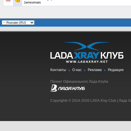
Jamesimats
Контакты
О нас
Реклама
Редакция
Проект Официального Лада Клуба
Copyrights © 2014-2020 LADA Xray Club | Лада X