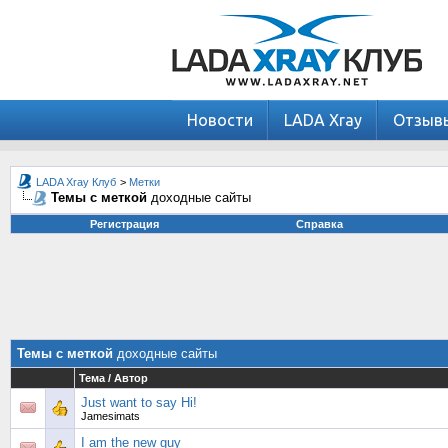
Новости
LADA Xray
Отзыв
LADA Xray Клуб
>
Метки
Темы с меткой
доходные сайты
Регистрация
Справка
Темы с меткой
доходные сайты
Тема / Автор
Just want to say Hi!
Jamesimats
I am the new guy