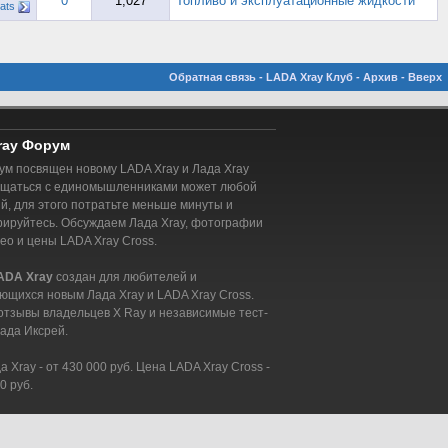
0
1,027
Топливо и эксплуатационные жидкости
ats
Обратная связь
-
LADA Xray Клуб
-
Архив
-
Вверх
ray Форум
м посвящен новому LADA Xray и Лада Xray
бщаться с единомышленниками может любой
, для этого потратьте меньше минуты и
рируйтесь. Обсуждаем Лада Xray, фотографии
део и цены LADA Xray Cross.
ADA Xray
создан для любителей и
ющихся новым Лада Xray и LADA Xray Cross.
отзывы владельцев X Ray и независимые тест-
ада Иксрей.
 Xray - от 430 000 руб. Цена LADA Xray Cross -
0 руб.