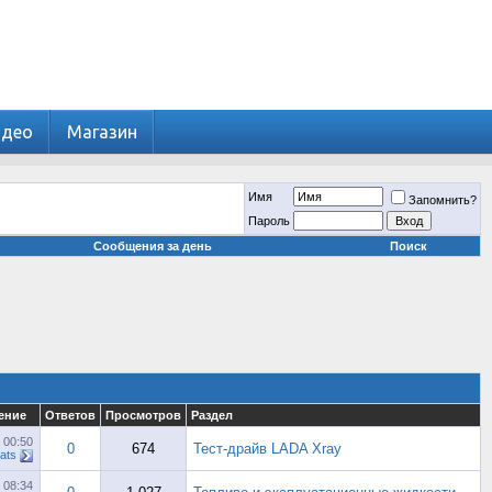
идео
Магазин
Имя
Запомнить?
Пароль
Сообщения за день
Поиск
ение
Ответов
Просмотров
Раздел
6
00:50
0
674
Тест-драйв LADA Xray
ats
6
08:34