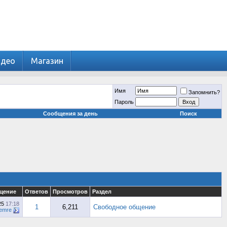
идео
Магазин
Имя
Запомнить?
Пароль
Сообщения за день
Поиск
щение
Ответов
Просмотров
Раздел
25
17:18
1
6,211
Свободное общение
emre