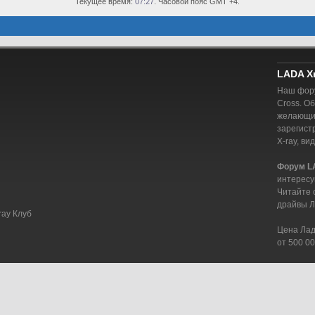
Текущее время:
07:27
. Часовой пояс GMT +4.
LADA X
Наш фору
Cross. О
желающий
зарегист
X-ray, ви
Форум L
интересу
Читайте 
драйвы Л
ray Клуб
Цена Лада
от 500 00