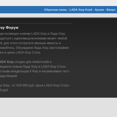
Обратная связь
-
LADA Xray Клуб
-
Архив
-
Вверх
ray Форум
м посвящен новому LADA Xray и Лада Xray
бщаться с единомышленниками может любой
, для этого потратьте меньше минуты и
рируйтесь. Обсуждаем Лада Xray, фотографии
део и цены LADA Xray Cross.
ADA Xray
создан для любителей и
ющихся новым Лада Xray и LADA Xray Cross.
отзывы владельцев X Ray и независимые тест-
ада Иксрей.
 Xray - от 430 000 руб. Цена LADA Xray Cross -
0 руб.