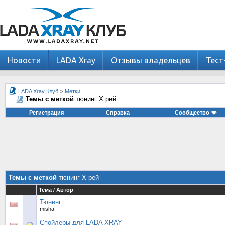
Новости
LADA Xray
Отзывы владельцев
Тест
LADA Xray Клуб
>
Метки
Темы с меткой
тюнинг Х рей
Регистрация
Справка
Сообщество
Темы с меткой
тюнинг Х рей
Тема / Автор
Тюнинг
misha
Спойлеры для LADA XRAY