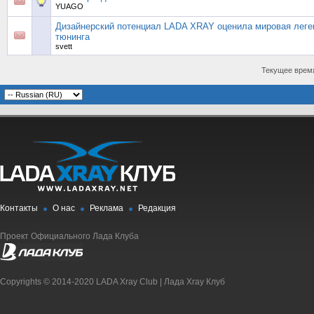
YUAGO
Дизайнерский потенциал LADA XRAY оценила мировая леге
тюнинга
svett
Текущее врем
Контакты
О нас
Реклама
Редакция
Проект Официального Лада Клуба
Copyrights © 2014-2020 LADA Xray Club | Лада Xray Клуб