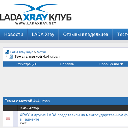
Новости
LADA Xray
Отзывы владельцев
Тест
LADA Xray Клуб
>
Метки
Темы с меткой
4х4 urban
Регистрация
Справка
Сообщество
Темы с меткой
4х4 urban
Тема / Автор
XRAY и другие LADA представили на межгосударственном ф
в Ташкенте
svett