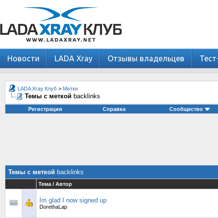
Новости
LADA Xray
Отзывы владельцев
Тест
LADA Xray Клуб
>
Метки
Темы с меткой
backlinks
Регистрация
Справка
Сообщество
Темы с меткой
backlinks
Тема / Автор
Im glad I now signed up
DorethaLap