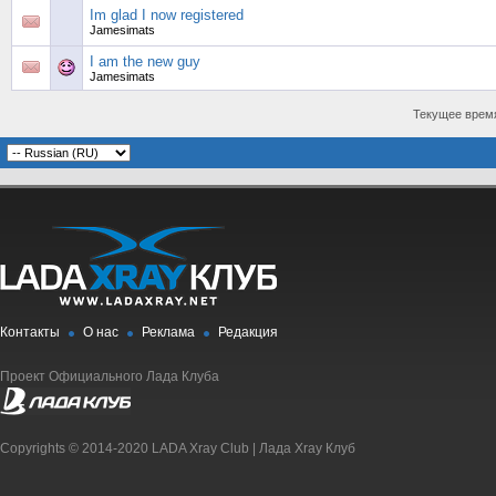
Im glad I now registered
Jamesimats
I am the new guy
Jamesimats
Текущее врем
Контакты
О нас
Реклама
Редакция
Проект Официального Лада Клуба
Copyrights © 2014-2020 LADA Xray Club | Лада Xray Клуб