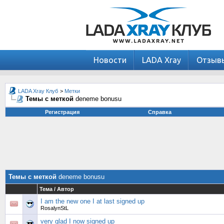
Новости
LADA Xray
Отзыв
LADA Xray Клуб
>
Метки
Темы с меткой
deneme bonusu
Регистрация
Справка
Темы с меткой
deneme bonusu
Тема / Автор
I am the new one I at last signed up
RosalynStL
very glad I now signed up