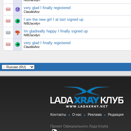
NIBJacelyn
very glad I finally registered
ClaudioAnz
I am the new girl I at last signed up
NIBJacelyn
Im gladreally happy I finally signed up
NIBJacelyn
very glad I finally registered
ClaudioAnz
Контакты
О нас
Реклама
Редакция
Проект Официального Лада Клуба