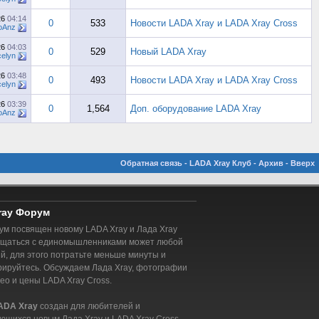
26
04:14
0
533
Новости LADA Xray и LADA Xray Cross
oAnz
26
04:03
0
529
Новый LADA Xray
elyn
26
03:48
0
493
Новости LADA Xray и LADA Xray Cross
elyn
26
03:39
0
1,564
Доп. оборудование LADA Xray
oAnz
Обратная связь
-
LADA Xray Клуб
-
Архив
-
Вверх
ray Форум
м посвящен новому LADA Xray и Лада Xray
бщаться с единомышленниками может любой
, для этого потратьте меньше минуты и
рируйтесь. Обсуждаем Лада Xray, фотографии
део и цены LADA Xray Cross.
ADA Xray
создан для любителей и