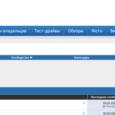
ы владельцев
Тест-драйвы
Обзоры
Фото
В
Сообщество
Календарь
Последнее сооб
29.03.20
от
Rosaly
29.03.20