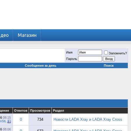
идео
Магазин
Имя
Запомнить?
Пароль
Сообщения за день
Поиск
щение
Ответов
Просмотров
Раздел
26
08:15
0
734
Новости LADA Xray и LADA Xray Cross
nStL
26
08:06