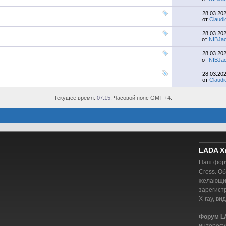
28.03.20
от
Claudi
28.03.20
от
NIBJac
28.03.20
от
NIBJac
28.03.20
от
Claudi
Текущее время:
07:15
. Часовой пояс GMT +4.
LADA X
Наш фору
Cross. О
желающий
зарегист
X-ray, ви
Форум L