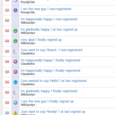
RosalynStL
I am the new guy I now registered
RosalynStL
Im happyreally happy I now registered
NIBJacelyn
Im gladreally happy I at last signed up
NIBJacelyn
very glad I finally signed up
NIBJacelyn
Just want to say Howzit. I now registered
ClaudioAnz
Im happyreally happy I finally registered
ClaudioAnz
Im happyreally happy I finally registered
ClaudioAnz
Just wanted to say Hello! I at last registered
ClaudioAnz
Im gladreally happy I finally registered
NIBJacelyn
I am the new guy I finally signed up
NIBJacelyn
Just want to say Howdy! I at last signed up