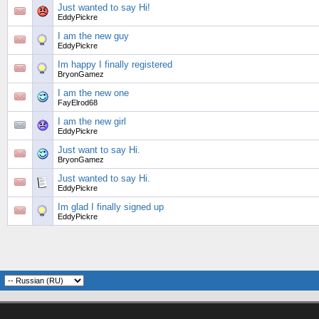
Just wanted to say Hi!
EddyPickre
I am the new guy
EddyPickre
Im happy I finally registered
BryonGamez
I am the new one
FayElrod68
I am the new girl
EddyPickre
Just want to say Hi.
BryonGamez
Just wanted to say Hi.
EddyPickre
Im glad I finally signed up
EddyPickre