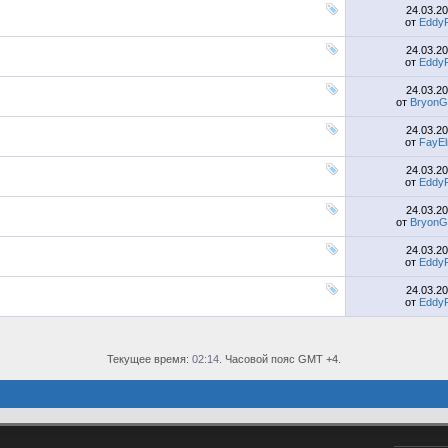
24.03.2
от
EddyP
24.03.2
от
EddyP
24.03.2
от
Bryon
24.03.2
от
FayEl
24.03.2
от
EddyP
24.03.2
от
Bryon
24.03.2
от
EddyP
24.03.2
от
EddyP
Текущее время:
02:14
. Часовой пояс GMT +4.