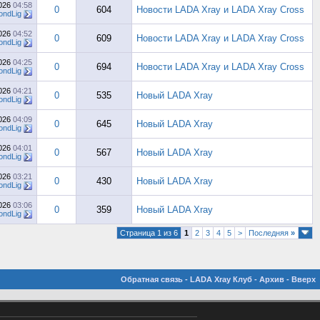
2026
04:58
0
604
Новости LADA Xray и LADA Xray Cross
ndLig
2026
04:52
0
609
Новости LADA Xray и LADA Xray Cross
ndLig
2026
04:25
0
694
Новости LADA Xray и LADA Xray Cross
ndLig
2026
04:21
0
535
Новый LADA Xray
ndLig
2026
04:09
0
645
Новый LADA Xray
ndLig
2026
04:01
0
567
Новый LADA Xray
ndLig
2026
03:21
0
430
Новый LADA Xray
ndLig
2026
03:06
0
359
Новый LADA Xray
ndLig
Страница 1 из 6
1
2
3
4
5
>
Последняя
»
Обратная связь
-
LADA Xray Клуб
-
Архив
-
Вверх