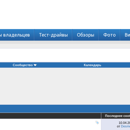
ы владельцев
Тест-драйвы
Обзоры
Фото
В
Сообщество
Календарь
Последнее соо
10.04.
от
Desmo