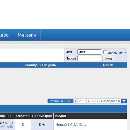
идео
Магазин
Имя
Запомнить?
Пароль
Сообщения за день
Поиск
Страница 1 из 6
1
2
3
4
5
>
Последняя
»
бщение
Ответов
Просмотров
Раздел
2026
07:28
0
976
Новый LADA Xray
ndLig