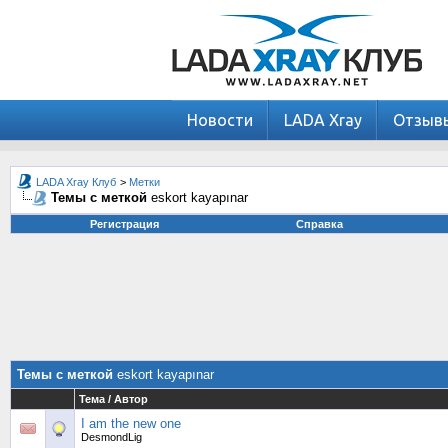
Новости
LADA Xray
Отзыв
LADA Xray Клуб
>
Метки
Темы с меткой
eskort kayapınar
Регистрация
Справка
Темы с меткой
eskort kayapınar
Тема / Автор
I am the new one
DesmondLig