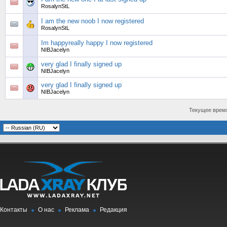
RosalynStL
I am the new noob I now registered
RosalynStL
Im happyreally happy I now registered
NIBJacelyn
very glad I finally signed up
NIBJacelyn
very glad I finally signed up
NIBJacelyn
Текущее врем
Контакты
О нас
Реклама
Редакция