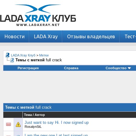
Новости
LADA Xray
Отзывы владельцев
Тест
LADA Xray Клуб
>
Метки
Темы с меткой
full crack
Регистрация
Справка
Сообщество
Темы с меткой
full crack
Тема / Автор
Just want to say Hi. I now signed up
RosalynStL
I am the new one I at last signed up