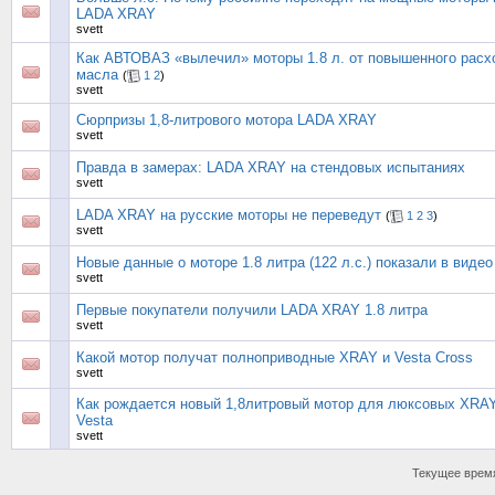
LADA XRAY
svett
Как АВТОВАЗ «вылечил» моторы 1.8 л. от повышенного расх
масла
(
1
2
)
svett
Сюрпризы 1,8-литрового мотора LADA XRAY
svett
Правда в замерах: LADA XRAY на стендовых испытаниях
svett
LADA XRAY на русские моторы не переведут
(
1
2
3
)
svett
Новые данные о моторе 1.8 литра (122 л.с.) показали в видео
svett
Первые покупатели получили LADA XRAY 1.8 литра
svett
Какой мотор получат полноприводные XRAY и Vesta Cross
svett
Как рождается новый 1,8литровый мотор для люксовых XRA
Vesta
svett
Текущее врем