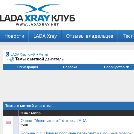
Новости
LADA Xray
Отзывы владельцев
Тест
LADA Xray Клуб
>
Метки
Темы с меткой
двигатель
Регистрация
Справка
Сообщество
Темы с меткой
двигатель
Тема / Автор
Опрос: "безвтыковые" моторы LADA
svett
Больше л.с. Почему россияне переходят на мощные моторы 