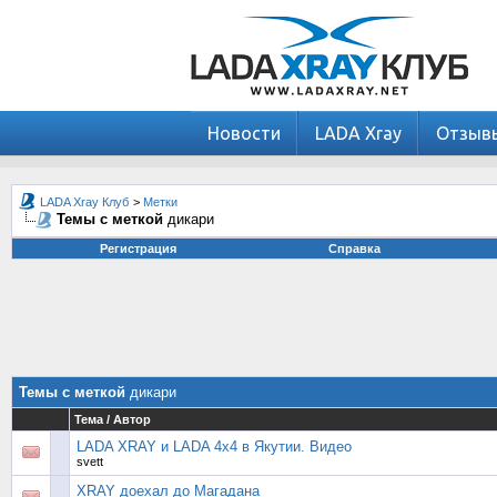
Новости
LADA Xray
Отзыв
LADA Xray Клуб
>
Метки
Темы с меткой
дикари
Регистрация
Справка
Темы с меткой
дикари
Тема / Автор
LADA XRAY и LADA 4x4 в Якутии. Видео
svett
XRAY доехал до Магадана