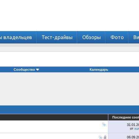
ы владельцев
Тест-драйвы
Обзоры
Фото
В
Сообщество
Календарь
Последнее соо
31.01.
от
xu
06.09.