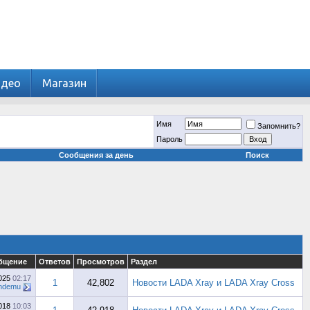
идео
Магазин
Имя
Запомнить?
Пароль
Сообщения за день
Поиск
бщение
Ответов
Просмотров
Раздел
2025
02:17
1
42,802
Новости LADA Xray и LADA Xray Cross
ndemu
2018
10:03