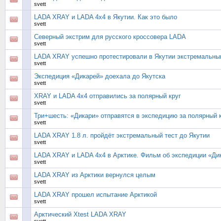
svett
LADA XRAY и LADA 4x4 в Якутии. Как это было
svett
Северный экстрим для русского кроссовера LADA
svett
LADA XRAY успешно протестировали в Якутии экстремальны
svett
Экспедиция «Дикарей» доехала до Якутска
svett
XRAY и LADA 4x4 отправились за полярный круг
svett
Три+шесть: «Дикари» отправятся в экспедицию за полярный 
svett
LADA XRAY 1.8 л. пройдёт экстремальный тест до Якутии
svett
LADA XRAY и LADA 4х4 в Арктике. Фильм об экспедиции «Ди
svett
LADA XRAY из Арктики вернулся целым
svett
LADA XRAY прошел испытание Арктикой
svett
Арктический Xtest LADA XRAY