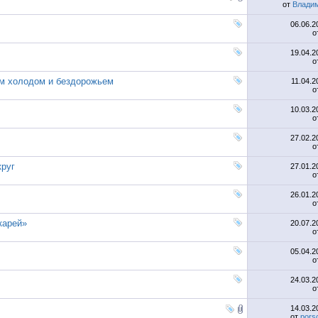
от
Владим
06.06.
о
19.04.
о
м холодом и бездорожьем
11.04.
о
10.03.
о
27.02.
о
круг
27.01.
о
26.01.
о
карей»
20.07.
о
05.04.
о
24.03.
о
14.03.
от
pors