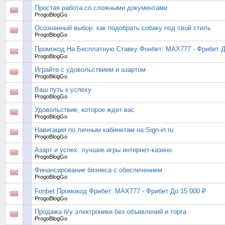
Простая работа со сложными документами
ProgoBlogGo
Осознанный выбор: как подобрать собаку под свой стиль
ProgoBlogGo
Промокод На Бесплатную Ставку Фонбет: MAX777 - Фрибет Д
ProgoBlogGo
Играйте с удовольствием и азартом
ProgoBlogGo
Ваш путь к успеху
ProgoBlogGo
Удовольствие, которое ждет вас
ProgoBlogGo
Навигация по личным кабинетам на Sign-in.ru
ProgoBlogGo
Азарт и успех: лучшие игры интернет-казино
ProgoBlogGo
Финансирование бизнеса с обеспечением
ProgoBlogGo
Fonbet Промокод Фрибет: MAX777 - Фрибет До 15 000 ₽
ProgoBlogGo
Продажа б/у электроники без объявлений и торга
ProgoBlogGo