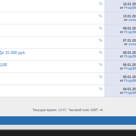
16.01.2
от
ProgoB
13.01.2
от
sem
09.01.2
от
ProgoB
07.01.2
от
sem
о 15 000 руб
06.01.2
от
ProgoB
$100
06.01.2
от
ProgoB
05.01.2
от
ProgoB
04.01.2
от
ProgoB
Текущее время:
14:57
. Часовой пояс GMT +4.