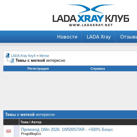
Новости
LADA Xray
Отзыв
LADA Xray Клуб
>
Метки
Темы с меткой
интересно
Регистрация
Справка
Темы с меткой
интересно
Тема / Автор
Промокод 1Win 2026: 1W500STAR - +500% Бонус
ProgoBlogGo