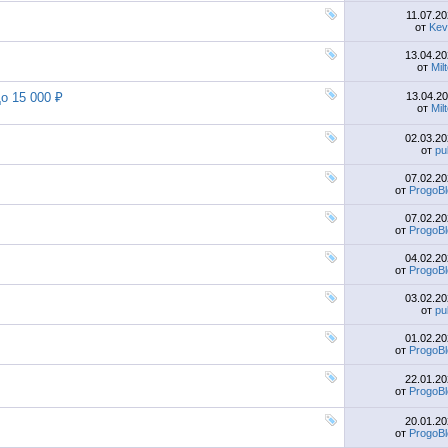
11.07.2
от
Kev
13.04.2
от
Mil
о 15 000 ₽
13.04.2
от
Mil
02.03.2
от
pu
07.02.2
от
ProgoB
07.02.2
от
ProgoB
04.02.2
от
ProgoB
03.02.2
от
pu
01.02.2
от
ProgoB
22.01.2
от
ProgoB
20.01.2
от
ProgoB