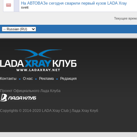
На АВТОВАЗе сегодня сварили первый кузов LADA Xray
svett
Текущее врем
Контакты
О нас
Реклама
Редакция
Проект Официального Лада Клуба
Copyrights © 2014-2020 LADA Xray Club | Лада Xray Клуб