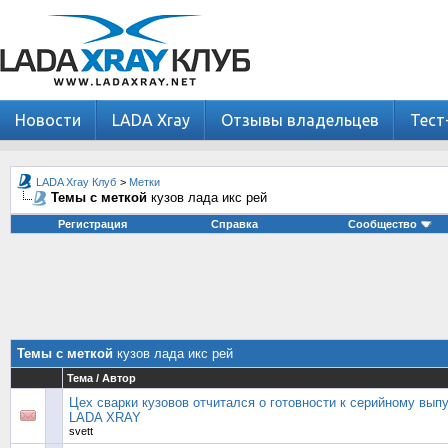
Новости
LADA Xray
Отзывы владельцев
Тест
LADA Xray Клуб
>
Метки
Темы с меткой
кузов лада икс рей
Регистрация
Справка
Сообщество
Темы с меткой
кузов лада икс рей
Тема / Автор
Цех сварки кузовов отчитался о готовности к серийному вып
LADA XRAY
svett