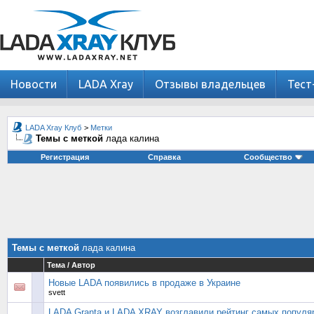
Новости
LADA Xray
Отзывы владельцев
Тест
LADA Xray Клуб
>
Метки
Темы с меткой
лада калина
Регистрация
Справка
Сообщество
Темы с меткой
лада калина
Тема / Автор
Новые LADA появились в продаже в Украине
svett
LADA Granta и LADA XRAY возглавили рейтинг самых популя