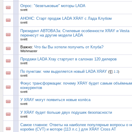
Опрос: "безвтыковые" моторы LADA
svett
АНОНС: Старт продаж LADA XRAY с Лада Клубом
svett
Президент АВТОВАЗа: Стилевые особенности XRAY и Vesta
перенесут на другие модели LADA
svett
Важно:
Что бы Вы хотели получить от Клуба?
Wishmaster
Продажи LADA Xray стартуют в салонах 120 дилеров
svett
По пунктам: чем выделяется новый LADA XRAY
(
1
2
)
svett
Фокус трансформации: почему XRAY будет самым объёмным
конкурентов
svett
У XRAY могут появиться новые колёса
svett
У XRAY будет больше двух подушек безопасности
svett
Самое главное: Ответы на наиболее популярные вопросы о н
коробке (CVT) и моторе (113 л.с.) для XRAY Cross AT