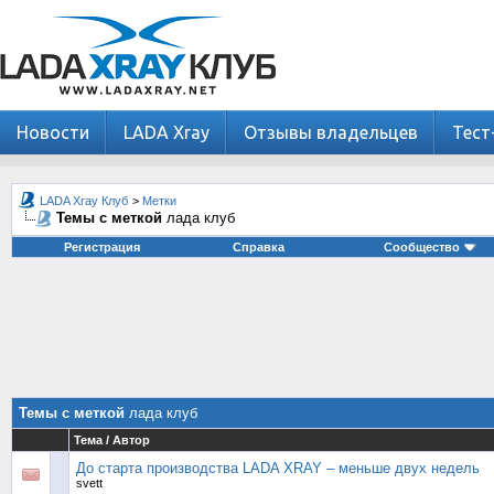
Новости
LADA Xray
Отзывы владельцев
Тест
LADA Xray Клуб
>
Метки
Темы с меткой
лада клуб
Регистрация
Справка
Сообщество
Темы с меткой
лада клуб
Тема / Автор
До старта производства LADA XRAY – меньше двух недель
svett