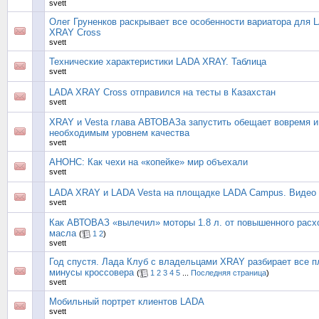
svett
Олег Груненков раскрывает все особенности вариатора для 
XRAY Cross
svett
Технические характеристики LADA XRAY. Таблица
svett
LADA XRAY Cross отправился на тесты в Казахстан
svett
XRAY и Vesta глава АВТОВАЗа запустить обещает вовремя и
необходимым уровнем качества
svett
АНОНС: Как чехи на «копейке» мир объехали
svett
LADA XRAY и LADA Vesta на площадке LADA Campus. Видео
svett
Как АВТОВАЗ «вылечил» моторы 1.8 л. от повышенного расх
масла
(
1
2
)
svett
Год спустя. Лада Клуб с владельцами XRAY разбирает все 
минусы кроссовера
(
1
2
3
4
5
...
Последняя страница
)
svett
Мобильный портрет клиентов LADA
svett