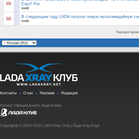
EnjoY Pro
svett
В следующем году LADA получат новую мультимедийную си
svett
Текущее врем
Контакты
О нас
Реклама
Редакция
Проект Официального Лада Клуба
Copyrights © 2014-2020 LADA Xray Club | Лада Xray Клуб