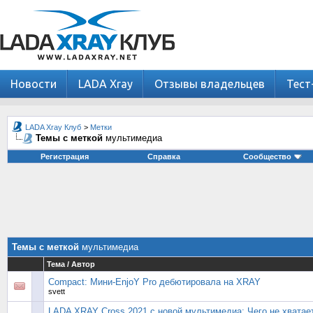
Новости
LADA Xray
Отзывы владельцев
Тест
LADA Xray Клуб
>
Метки
Темы с меткой
мультимедиа
Регистрация
Справка
Сообщество
Темы с меткой
мультимедиа
Тема / Автор
Compact: Мини-EnjoY Pro дебютировала на XRAY
svett
LADA XRAY Cross 2021 с новой мультимедиа: Чего не хватае