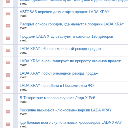
svett
АВТОВАЗ перенес дату старта продаж LADA XRAY
svett
Раскрыт список городов, где начнутся продажи LADA XRAY
svett
Продажи LADA Xray стартуют в салонах 120 дилеров
svett
LADA XRAY обновил месячный рекорд продаж
svett
LADA XRAY вновь лидирует по приросту объемов продаж
svett
LADA XRAY побил очередной рекорд продаж
svett
LADA XRAY полюбили в Приволжском ФО
svett
В Татарстане массово скупают Лада Х Рей
svett
Россияне выбирают «люксовые» версии LADA XRAY
svett
Где больше всего скупили новых кроссоверов LADA XRAY
svett