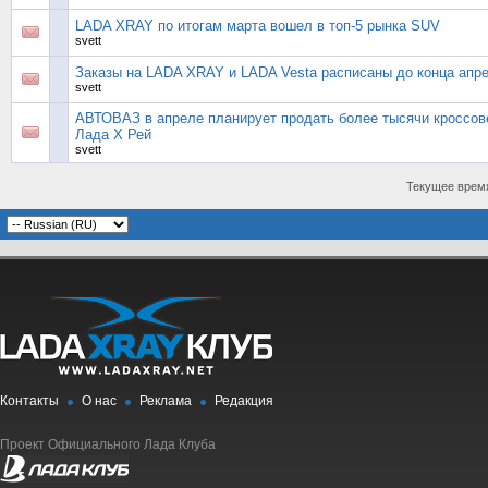
LADA XRAY по итогам марта вошел в топ-5 рынка SUV
svett
Заказы на LADA XRAY и LADA Vesta расписаны до конца апр
svett
АВТОВАЗ в апреле планирует продать более тысячи кроссов
Лада Х Рей
svett
Текущее врем
Контакты
О нас
Реклама
Редакция
Проект Официального Лада Клуба