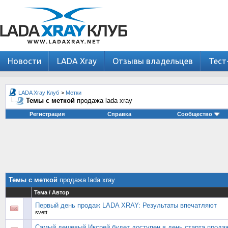
Новости
LADA Xray
Отзывы владельцев
Тест
LADA Xray Клуб
>
Метки
Темы с меткой
продажа lada xray
Регистрация
Справка
Сообщество
Темы с меткой
продажа lada xray
Тема / Автор
Первый день продаж LADA XRAY: Результаты впечатляют
svett
Самый дешевый Иксрей будет доступен в день старта прода