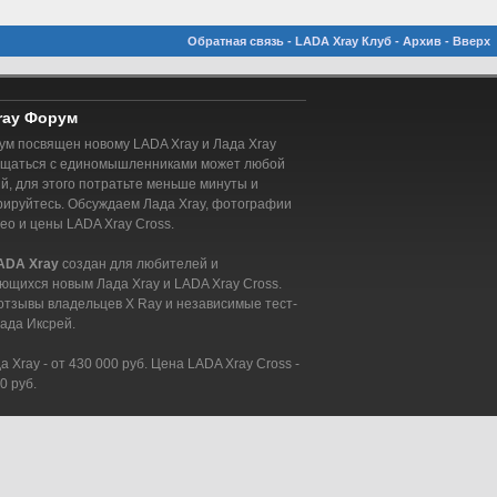
Обратная связь
-
LADA Xray Клуб
-
Архив
-
Вверх
ray Форум
м посвящен новому LADA Xray и Лада Xray
бщаться с единомышленниками может любой
, для этого потратьте меньше минуты и
рируйтесь. Обсуждаем Лада Xray, фотографии
део и цены LADA Xray Cross.
ADA Xray
создан для любителей и
ющихся новым Лада Xray и LADA Xray Cross.
отзывы владельцев X Ray и независимые тест-
ада Иксрей.
 Xray - от 430 000 руб. Цена LADA Xray Cross -
0 руб.