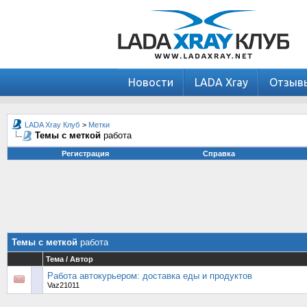
Новости
LADA Xray
Отзыв
LADA Xray Клуб
>
Метки
Темы с меткой
работа
Регистрация
Справка
Темы с меткой
работа
Тема / Автор
Работа автокурьером: доставка еды и продуктов
Vaz21011