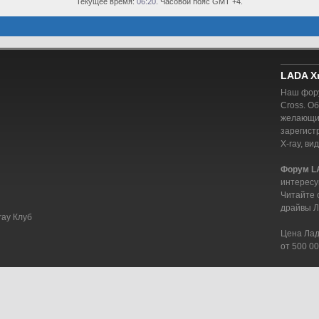
Текущее время:
06:20
. Часовой пояс GMT +4.
LADA X
Наш фору
Cross. О
желающий
зарегист
X-ray, ви
Форум L
интересу
Читайте 
драйвы Л
ray Клуб
Цена Лада
от 500 00