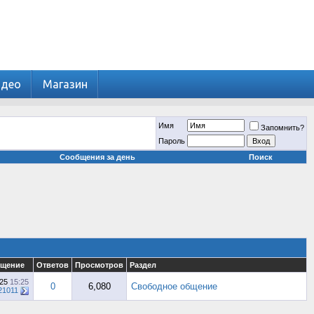
идео
Магазин
Имя
Запомнить?
Пароль
Сообщения за день
Поиск
бщение
Ответов
Просмотров
Раздел
025
15:25
0
6,080
Свободное общение
21011