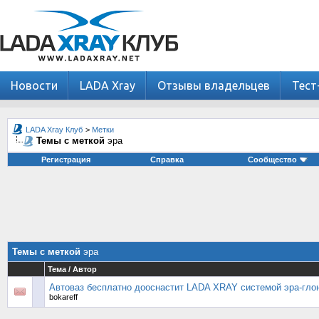
Новости
LADA Xray
Отзывы владельцев
Тест
LADA Xray Клуб
>
Метки
Темы с меткой
эра
Регистрация
Справка
Сообщество
Темы с меткой
эра
Тема / Автор
Автоваз бесплатно дооснастит LADA XRAY системой эра-гло
bokareff