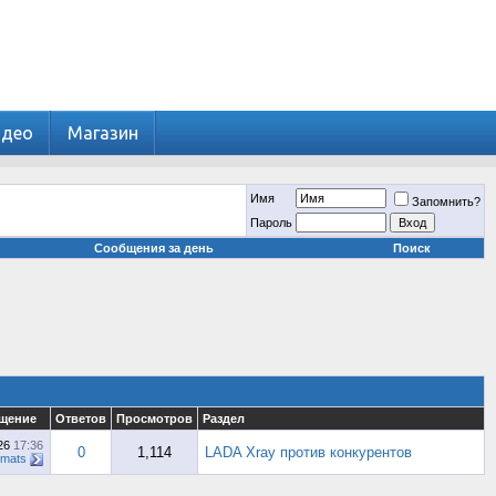
идео
Магазин
Имя
Запомнить?
Пароль
Сообщения за день
Поиск
щение
Ответов
Просмотров
Раздел
026
17:36
0
1,114
LADA Xray против конкурентов
imats