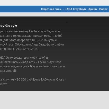
Обратная связь
-
LADA Xray Клуб
-
Архив
-
Вверх
ray Форум
м посвящен новому LADA Xray и Лада Xray
бщаться с единомышленниками может любой
, для этого потратьте меньше минуты и
рируйтесь. Обсуждаем Лада Xray, фотографии
део и цены LADA Xray Cross.
ADA Xray
создан для любителей и
ющихся новым Лада Xray и LADA Xray Cross.
отзывы владельцев X Ray и независимые тест-
ада Иксрей.
 Xray - от 430 000 руб. Цена LADA Xray Cross -
0 руб.