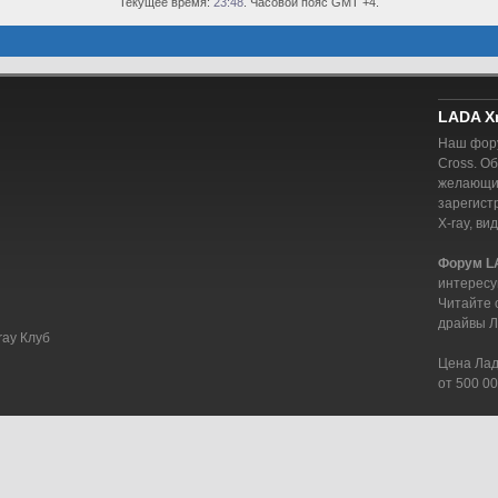
Текущее время:
23:48
. Часовой пояс GMT +4.
LADA X
Наш фору
Cross. О
желающий
зарегист
X-ray, ви
Форум L
интересу
Читайте 
драйвы Л
ray Клуб
Цена Лада
от 500 00