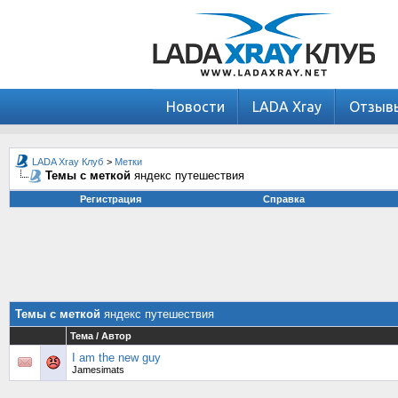
Новости
LADA Xray
Отзыв
LADA Xray Клуб
>
Метки
Темы с меткой
яндекс путешествия
Регистрация
Справка
Темы с меткой
яндекс путешествия
Тема / Автор
I am the new guy
Jamesimats