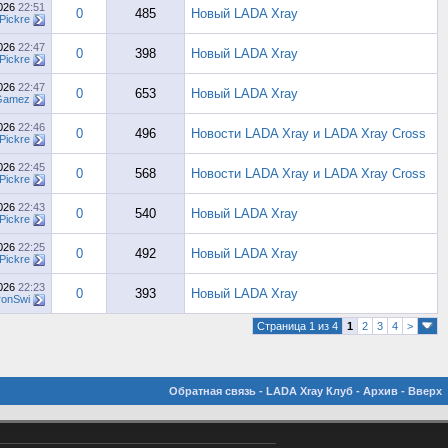
2026
22:51
0
485
Новый LADA Xray
Pickre
2026
22:47
0
398
Новый LADA Xray
Pickre
2026
22:47
0
653
Новый LADA Xray
Gamez
2026
22:46
0
496
Новости LADA Xray и LADA Xray Cross
Pickre
2026
22:45
0
568
Новости LADA Xray и LADA Xray Cross
Pickre
2026
22:43
0
540
Новый LADA Xray
Pickre
2026
22:25
0
492
Новый LADA Xray
Pickre
2026
22:23
0
393
Новый LADA Xray
onSwi
Страница 1 из 4
1
2
3
4
>
Обратная связь
-
LADA Xray Клуб
-
Архив
-
Вверх