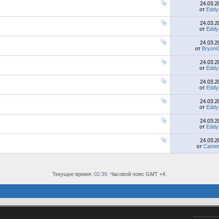
24.03.
от
Eddy
24.03.
от
Eddy
24.03.
от
Bryon
24.03.
от
Eddy
24.03.
от
Eddy
24.03.
от
Eddy
24.03.
от
Eddy
24.03.
от
Camer
Текущее время:
02:39
. Часовой пояс GMT +4.