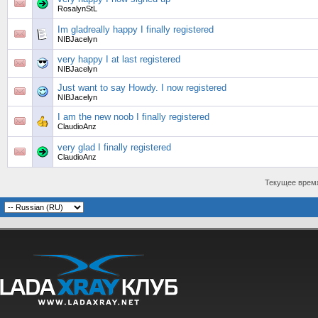
RosalynStL
Im gladreally happy I finally registered
NIBJacelyn
very happy I at last registered
NIBJacelyn
Just want to say Howdy. I now registered
NIBJacelyn
I am the new noob I finally registered
ClaudioAnz
very glad I finally registered
ClaudioAnz
Текущее врем