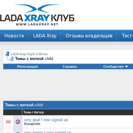
Новости
LADA Xray
Отзывы владельцев
Тест
LADA Xray Клуб
>
Метки
Темы с меткой
child
Регистрация
Справка
Сообщество
Темы с меткой
child
Тема / Автор
very glad I now signed up
RosalynStL
very happy I now signed up