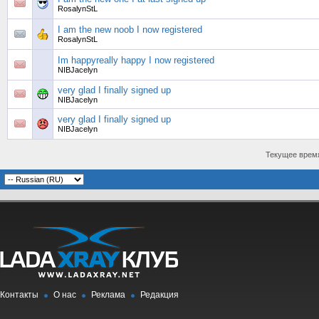
RosalynStL
I am the new noob I now registered
RosalynStL
Im happyreally happy I now registered
NIBJacelyn
very glad I finally signed up
NIBJacelyn
very glad I finally signed up
NIBJacelyn
Текущее врем
Контакты
О нас
Реклама
Редакция