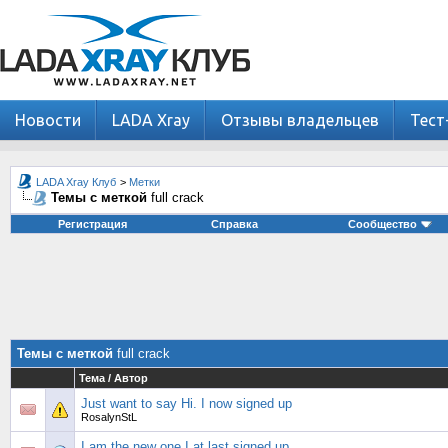
Новости
LADA Xray
Отзывы владельцев
Тест
LADA Xray Клуб
>
Метки
Темы с меткой
full crack
Регистрация
Справка
Сообщество
Темы с меткой
full crack
Тема / Автор
Just want to say Hi. I now signed up
RosalynStL
I am the new one I at last signed up