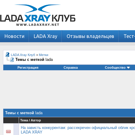
Новости
LADA Xray
Отзывы владельцев
Тест
LADA Xray Клуб
>
Метки
Темы с меткой
lada
Регистрация
Справка
Сообщество
Темы с меткой
lada
Тема / Автор
На зависть конкурентам: рассекречен официальный облик кр
LADA XRAY