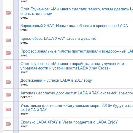
svett
Олег Груненков: «Мы много сделали такого, чтобы сделать 
очень стильным»
svett
Заряженный XRAY. Новые подробности о кроссовере LADA
svett
Кросс-обвес LADA XRAY Cross в деталях
svett
Профессиональные пилоты протестировали вседорожный L
svett
Олег Груненков: «Мы много поработали над улучшением
управляемости и устойчивости LADA Xray Cross»
svett
Достижения и успехи LADA в 2017 году
svett
Автоваз бесплатно дооснастит LADA XRAY системой эра-гло
bokareff
Участников фестиваля «Жигулевское море -2016» будут разв
на LADA XRAY
svett
Сколько LADA XRAY и Vesta продается с LADA EnjoY
svett