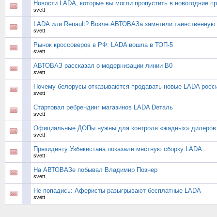
Новости LADA, которые вы могли пропустить в новогодние п
svett
LADA или Renault? Возле АВТОВАЗа заметили таинственную
svett
Рынок кроссоверов в РФ: LADA вошла в ТОП-5
svett
АВТОВАЗ рассказал о модернизации линии В0
svett
Почему белорусы отказываются продавать новые LADA росс
svett
Стартовал ребрендинг магазинов LADA Dеталь
svett
Официальные ДОПы нужны для контроля «жадных» дилеров
svett
Президенту Узбекистана показали местную сборку LADA
svett
На АВТОВАЗе побывал Владимир Познер
svett
Не попадись: Аферисты разыгрывают бесплатные LADA
svett