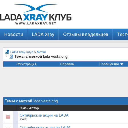
Новости
LADA Xray
Отзывы владельцев
Тест
LADA Xray Клуб
>
Метки
Темы с меткой
lada vesta cng
Регистрация
Справка
Сообщество
Темы с меткой
lada vesta cng
Тема / Автор
Октябрьские акции на LADA
svett
Сентябрьские акции на LADA