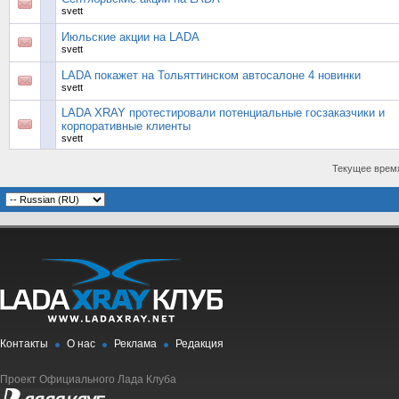
svett
Июльские акции на LADA
svett
LADA покажет на Тольяттинском автосалоне 4 новинки
svett
LADA XRAY протестировали потенциальные госзаказчики и
корпоративные клиенты
svett
Текущее врем
Контакты
О нас
Реклама
Редакция
Проект Официального Лада Клуба