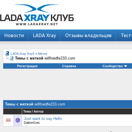
Новости
LADA Xray
Отзывы владельцев
Тест
LADA Xray Клуб
>
Метки
Темы с меткой
willfoedfe233.com
Регистрация
Справка
Сообщество
Темы с меткой
willfoedfe233.com
Тема / Автор
Just want to say Hello.
DaltonGotc