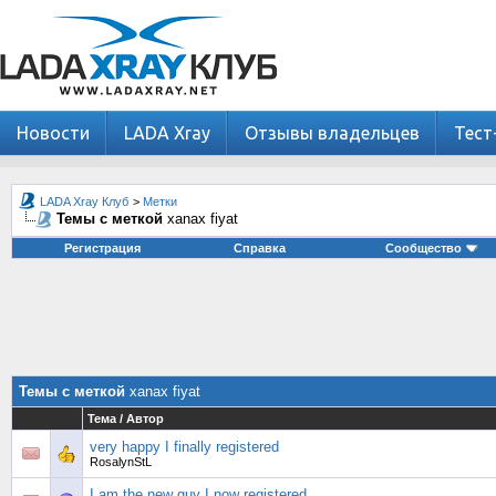
Новости
LADA Xray
Отзывы владельцев
Тест
LADA Xray Клуб
>
Метки
Темы с меткой
xanax fiyat
Регистрация
Справка
Сообщество
Темы с меткой
xanax fiyat
Тема / Автор
very happy I finally registered
RosalynStL
I am the new guy I now registered