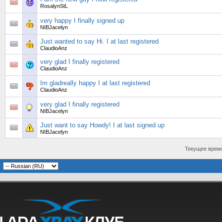
RosalynStL
very happy I finally signed up
NIBJacelyn
Just wanted to say Hi. I at last registered
ClaudioAnz
very glad I finally registered
ClaudioAnz
Im gladreally happy I at last registered
ClaudioAnz
very glad I finally registered
NIBJacelyn
Just want to say Howdy! I at last signed up
NIBJacelyn
Текущее врем