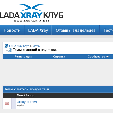
Новости
LADA Xray
Отзывы владельцев
Тест
LADA Xray Клуб
>
Метки
Темы с меткой
аккаунт твич
Регистрация
Справка
Сообщество
Темы с меткой
аккаунт твич
Тема / Автор
аккаунт твич
ojulini