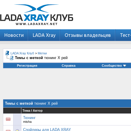
Новости
LADA Xray
Отзывы владельцев
Тест
LADA Xray Клуб
>
Метки
Темы с меткой
тюнинг Х рей
Регистрация
Справка
Сообщество
Темы с меткой
тюнинг Х рей
Тема / Автор
Тюнинг
misha
Спойлеры для LADA XRAY