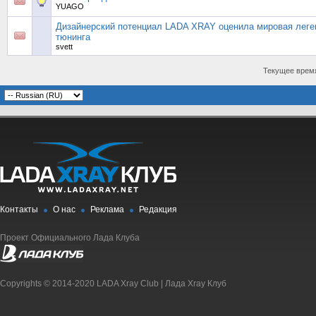
YUAGO
Дизайнерский потенциал LADA XRAY оценила мировая леге
тюнинга
svett
Текущее врем
Контакты
О нас
Реклама
Редакция
Проект Официального Лада Клуба
Copyrights © 2014-2020 LADA Xray Club | Лада Xray Клуб