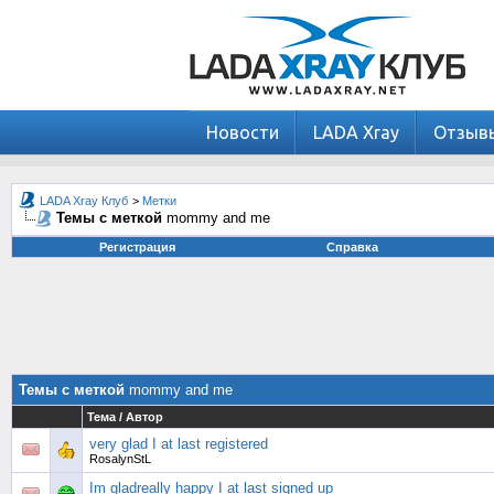
Новости
LADA Xray
Отзыв
LADA Xray Клуб
>
Метки
Темы с меткой
mommy and me
Регистрация
Справка
Темы с меткой
mommy and me
Тема / Автор
very glad I at last registered
RosalynStL
Im gladreally happy I at last signed up