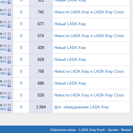
0
521
Новый LADA Xray
elyn
26
02:10
0
741
Новости LADA Xray и LADA Xray Cross
elyn
26
01:42
0
677
Новый LADA Xray
oAnz
26
01:35
0
574
Новости LADA Xray и LADA Xray Cross
oAnz
26
01:14
0
429
Новый LADA Xray
oAnz
26
01:07
0
629
Новый LADA Xray
oAnz
26
12:41
0
758
Новости LADA Xray и LADA Xray Cross
elyn
26
10:50
0
690
Новый LADA Xray
oAnz
26
04:16
0
526
Новости LADA Xray и LADA Xray Cross
elyn
26
03:39
0
1,564
Доп. оборудование LADA Xray
oAnz
Обратная связь
-
LADA Xray Клуб
-
Архив
-
Вверх