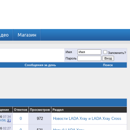
идео
Магазин
Имя
Запомнить?
Пароль
Сообщения за день
Поиск
щение
Ответов
Просмотров
Раздел
26
07:34
0
972
Новости LADA Xray и LADA Xray Cross
nStL
26
02:27