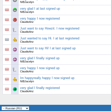
NIBJacelyn
very glad I at last signed up
NIBJacelyn
very happy I now registered
ClaudioAnz
Just want to say Howzit. I now registered
ClaudioAnz
Just wanted to say Hi. I at last registered
ClaudioAnz
Just want to say Hi! I at last signed up
ClaudioAnz
very glad I finally signed up
NIBJacelyn
very happy I now signed up
ClaudioAnz
Im happyreally happy I now signed up
NIBJacelyn
very glad I finally registered
ClaudioAnz