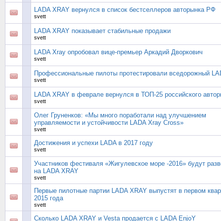
LADA XRAY вернулся в список бестселлеров авторынка РФ
svett
LADA XRAY показывает стабильные продажи
svett
LADA Xray опробовал вице-премьер Аркадий Дворкович
svett
Профессиональные пилоты протестировали вседорожный L
svett
LADA XRAY в феврале вернулся в ТОП-25 российского автор
svett
Олег Груненков: «Мы много поработали над улучшением
управляемости и устойчивости LADA Xray Cross»
svett
Достижения и успехи LADA в 2017 году
svett
Участников фестиваля «Жигулевское море -2016» будут разв
на LADA XRAY
svett
Первые пилотные партии LADA XRAY выпустят в первом ква
2015 года
svett
Сколько LADA XRAY и Vesta продается с LADA EnjoY