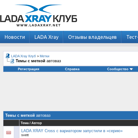
Новости
LADA Xray
Отзывы владельцев
Тест
LADA Xray Клуб
>
Метки
Темы с меткой
автоваз
Регистрация
Справка
Сообщество
Темы с меткой
автоваз
Тема / Автор
LADA XRAY Cross с вариатором запустили в «серию»
svett