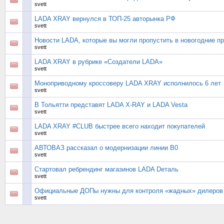
svett
LADA XRAY вернулся в ТОП-25 авторынка РФ
svett
Новости LADA, которые вы могли пропустить в новогодние п
svett
LADA XRAY в рубрике «Создатели LADA»
svett
Моноприводному кроссоверу LADA XRAY исполнилось 6 лет
svett
В Тольятти представят LADA X-RAY и LADA Vesta
svett
LADA XRAY #CLUB быстрее всего находит покупателей
svett
АВТОВАЗ рассказал о модернизации линии В0
svett
Стартовал ребрендинг магазинов LADA Dеталь
svett
Официальные ДОПы нужны для контроля «жадных» дилеров
svett