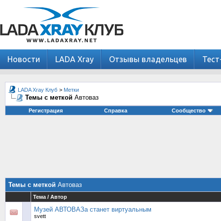
Новости
LADA Xray
Отзывы владельцев
Тест
LADA Xray Клуб
>
Метки
Темы с меткой
Автоваз
Регистрация
Справка
Сообщество
Темы с меткой
Автоваз
Тема / Автор
Музей АВТОВАЗа станет виртуальным
svett