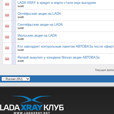
LADA XRAY в кредит в марте стали еще выгоднее
svett
Октябрьские акции на LADA
svett
Сентябрьские акции на LADA
svett
Июльские акции на LADA
svett
Кто завладеет контрольным пакетом АВТОВАЗа после офер
svett
Renault выкупил у концерна Nissan акции АВТОВАЗа
svett
Текущее врем