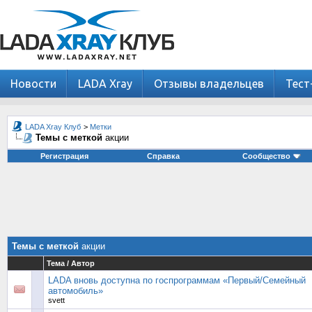
Новости
LADA Xray
Отзывы владельцев
Тест
LADA Xray Клуб
>
Метки
Темы с меткой
акции
Регистрация
Справка
Сообщество
Темы с меткой
акции
Тема / Автор
LADA вновь доступна по госпрограммам «Первый/Семейный
автомобиль»
svett