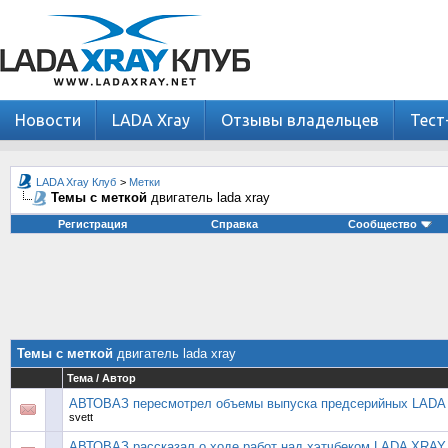
Новости
LADA Xray
Отзывы владельцев
Тест
LADA Xray Клуб
>
Метки
Темы с меткой
двигатель lada xray
Регистрация
Справка
Сообщество
Темы с меткой
двигатель lada xray
Тема / Автор
АВТОВАЗ пересмотрел объемы выпуска предсерийных LADA 
svett
АВТОВАЗ рассказал о ходе работ над хэтчбеком LADA XRAY