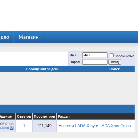
идео
Магазин
Имя
Запомнить?
Пароль
Сообщения за день
Поиск
бщение
Ответов
Просмотров
Раздел
025
01:38
1
111,149
Новости LADA Xray и LADA Xray Cross
ndemu