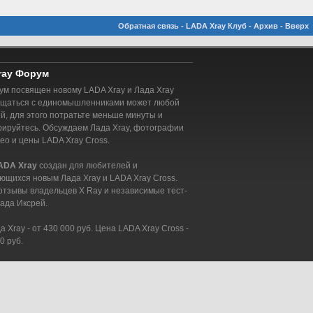
Обратная связь
-
LADA Xray Клуб
-
Архив
-
Вверх
ray Форум
м посвящен новому LADA Xray и Лада Xray
бщаться с единомышленниками может любой
, для этого потратьте меньше минуты и
рируйтесь. Обсуждаем Лада Xray, фотографии
део и цены LADA Xray Cross.
ADA Xray
создан для любителей и
ющихся новым Лада Xray и LADA Xray Cross.
отзывы владельцев X Ray и независимые тест-
ада Иксрей.
 Xray - от 430 000 руб. Цена LADA Xray Cross -
0 руб.