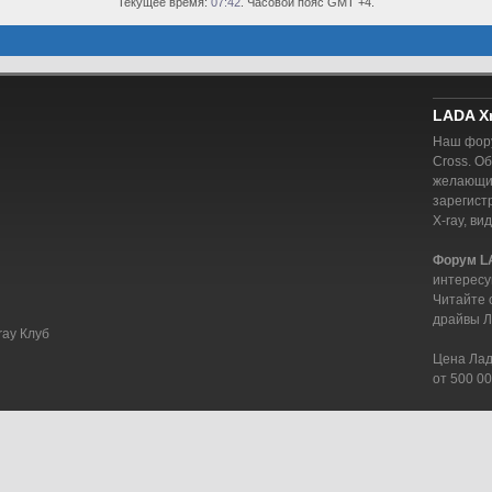
Текущее время:
07:42
. Часовой пояс GMT +4.
LADA X
Наш фору
Cross. О
желающий
зарегист
X-ray, ви
Форум L
интересу
Читайте 
драйвы Л
ray Клуб
Цена Лада
от 500 00