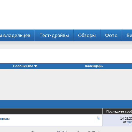
ы владельцев
Тест-драйвы
Обзоры
Фото
В
Сообщество
Календарь
Последнее соо
иянам
14.02.2
от
xu