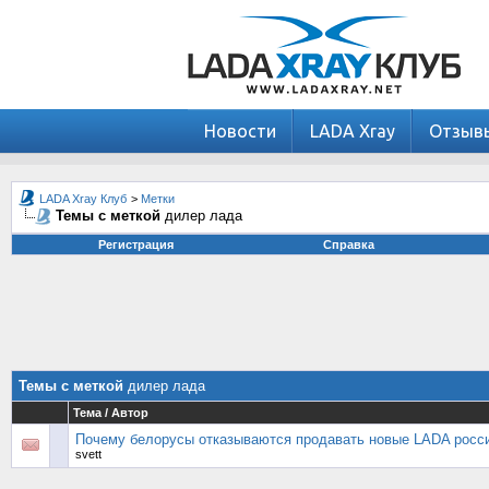
Новости
LADA Xray
Отзыв
LADA Xray Клуб
>
Метки
Темы с меткой
дилер лада
Регистрация
Справка
Темы с меткой
дилер лада
Тема / Автор
Почему белорусы отказываются продавать новые LADA росс
svett